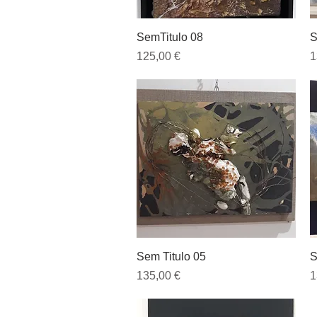
Visualização rápida
SemTitulo 08
S
Preço
P
125,00 €
1
Visualização rápida
Sem Titulo 05
S
Preço
P
135,00 €
1