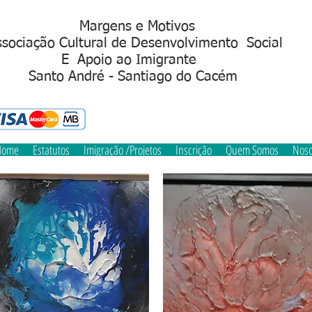
Margens e Motivos
sociação Cultural de Desenvolvimento Social
Apoio ao Imigrant
S
anto André - Santiago do Cacém
Home
Estatutos
Imigração /Projetos
Inscrição
Quem Somos
Noso