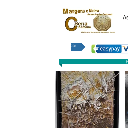
As
E 
Doar