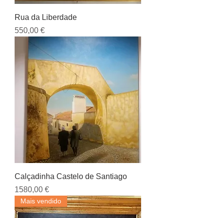
Rua da Liberdade
Preço
550,00 €
Calçadinha Castelo de Santiago
Preço
1580,00 €
Mais vendido