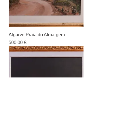
Algarve Praia do Almargem
Preço
500,00 €
Natureza Morta Com Romans