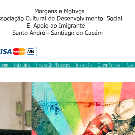
Margens e Motivos
sociação Cultural de Desenvolvimento Social
Apoio ao Imigrant
S
anto André - Santiago do Cacém
Home
Estatutos
Imigração /Projetos
Inscrição
Quem Somos
Noso