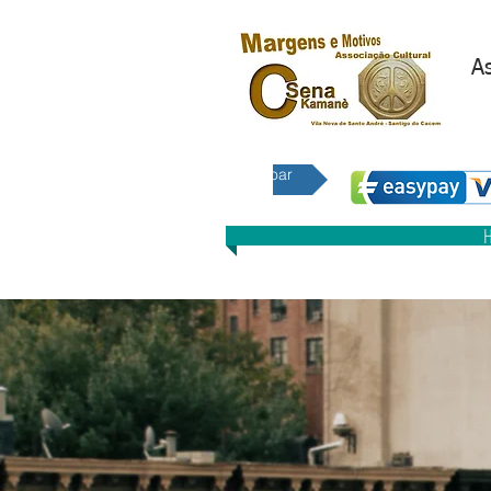
As
E 
Doar