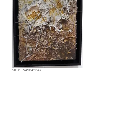
SKU: 1545845647
SemTitulo 08
Preço
125,00 €
Quantidade
*