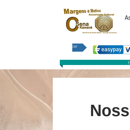
As
E 
Doar
Noss