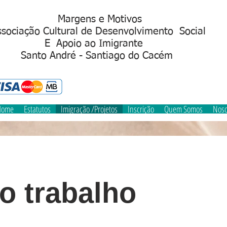
Margens e Motivos
sociação Cultural de Desenvolvimento Social
Apoio ao Imigrant
S
anto André - Santiago do Cacém
Home
Estatutos
Imigração /Projetos
Inscrição
Quem Somos
Noso
o trabalho