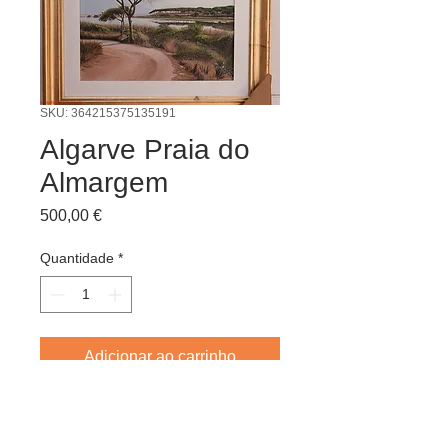
SKU: 364215375135191
Algarve Praia do
Almargem
Preço
500,00 €
Quantidade
*
Adicionar ao carrinho
Pintor: Antonio Canaria
Técnica: óleo sobre madeira