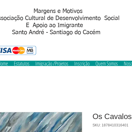
Margens e Motivos
sociação Cultural de Desenvolvimento Social
Apoio ao Imigrant
S
anto André - Santiago do Cacém
Home
Estatutos
Imigração /Projetos
Inscrição
Quem Somos
Noso
Os Cavalos
SKU: 1878410316401