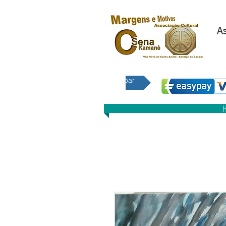
As
E 
Doar