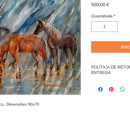
Preço
500,00 €
Quantidade
*
Adic
POLÍTICA DE RET
ENTREGA
O produto, não está 
reembolso,
por se tratar de obr
O comprador, é resp
ilico, Dimensões 90x70
despesas de transpor