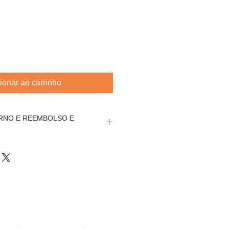
ionar ao carrinho
ORNO E REEMBOLSO E
contemplado por politica de
a de arte.
onsavel por toda e qualquer
te.