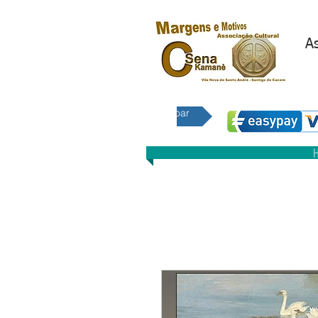
As
E 
Doar