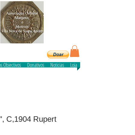
e
s Objectivos
Donativos
Noticias
Loja
", C,1904 Rupert