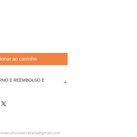
ionar ao carrinho
ORNO E REEMBOLSO E
contemplado por politica de
a de arte.
nsavel por toda e qualquer
rtes.
maculturasecretaria@gmail.com