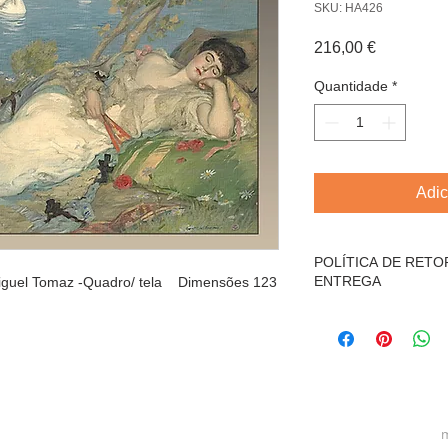
SKU: HA426
Preço
216,00 €
Quantidade
*
Adic
POLÍTICA DE RET
ENTREGA
 Miguel Tomaz -Quadro/ tela Dimensões 123
O produto, não está 
reembolso,
por se tratar de obr
O comprador,é respo
despesas de transpo
m