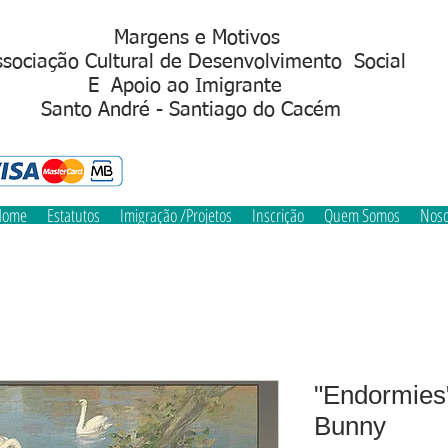
Margens e Motivos
sociação Cultural de Desenvolvimento Social
Apoio ao Imigrant
S
anto André - Santiago do Cacém
Home
Estatutos
Imigração /Projetos
Inscrição
Quem Somos
Noso
"Endormies
Bunny