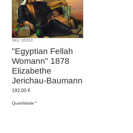
SKU: OD553
"Egyptian Fellah
Womann" 1878
Elizabethe
Jerichau-Baumann
Preço
192,00 €
Quantidade
*
Adicionar ao carrinho