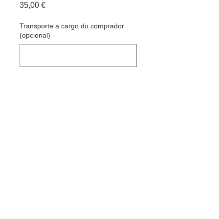
Preço
35,00 €
Transporte a cargo do comprador
(opcional)
0/500
Quantidade
*
Adicionar ao carrinho
O/S/T, Dimensões 25x20