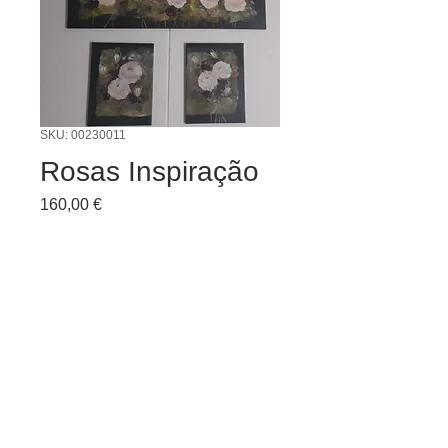
SKU: 00230011
Rosas Inspiração
Preço
160,00 €
Quantidade
*
Adicionar ao carrinho
Rosas Inspiração conjunto de 3 telas
a óleo sob/telas.